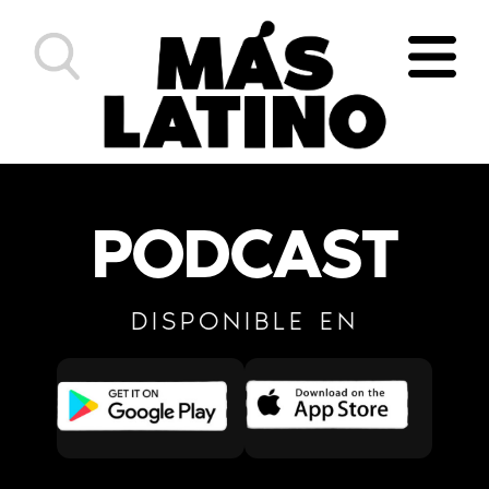
Quienes somos
Podcasts
PODCAST
Noticias
Eventos
DISPONIBLE EN
Ciudades
Más Latino Network
Morning show